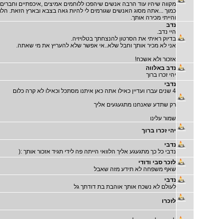
מקווה שיהיו עוד הרבה אנשים שיהפכו ללוחמים אמיצים ,איכפתיים וחברים 
כמוך ...אתה מסוג האנשים שגורמים לי להיות גאה בצבא ובארץ הזאת. הלוו
והייתי מכירה אותך.
נדב
היי נדב.
בדיוק ראיתי את הסרטון להנצחתך בטלויזיה.
אני לא מכיר אותך וחבל שלא..אי אפשר שלא להעריץ את מי שאתה.
אזכור ולא אשכח!
נדב באלווה
יהי זכרו ברוך
נדבי
4 שנים עברו ועדיין כאילו אתה כאן איתנו מסתכל וכאילו לא קרה כלום
רק שתדע שאנחנו מתגעגעים אליך
שמור עלינו
יהי זכרו ברוך
נדבי
נדבי כל כך מתגעגע אליך הלוואי הייתה פה לידי תגיד אזכור אותך :(
לזכר סבי ודודי
שאף משפחה לא תידע מזה שאבל
נדבי
לעולם לא נשכח אותך אוהבת בת דודתך גל
לזכרו