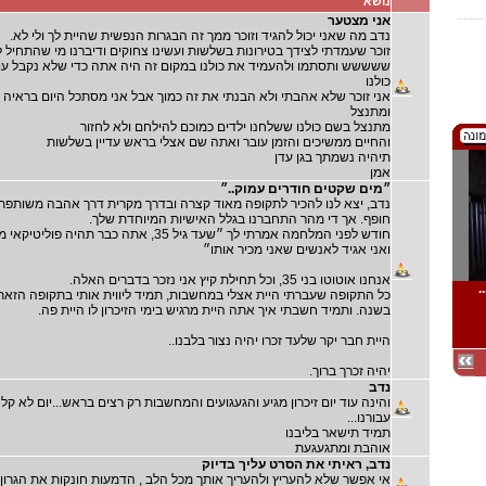
נושא
אני מצטער
נדב מה שאני יכול להגיד וזוכר ממך זה הבגרות הנפשית שהיית לך ולי לא.
זוכר שעמדתי לצידך בטירונות בשלשות ועשינו צחוקים ודיברנו מי שהתחיל ל
ששששש ותסתמו ולהעמיד את כולנו במקום זה היה אתה כדי שלא נקבל עו
כולנו
אני זוכר שלא אהבתי ולא הבנתי את זה כמוך אבל אני מסתכל היום בראיה 
ומתנצל
מתנצל בשם כולנו ששלחנו ילדים כמוכם להילחם ולא לחזור
והחיים ממשיכים והזמן עובר ואתה שם אצלי בראש עדיין בשלשות
תיהיה נשמתך בגן עדן
אמן
״מים שקטים חודרים עמוק..״
נדב, יצא לנו להכיר לתקופה מאוד קצרה ובדרך מקרית דרך אהבה משותפת 
חופף. אך די מהר התחברנו בגלל האישיות המיוחדת שלך.
חודש לפני המלחמה אמרתי לך ״שעד גיל 35, אתה כבר תהיה פוליטיק
ואני אגיד לאנשים שאני מכיר אותו״
אנחנו אוטוטו בני 35, וכל תחילת קיץ אני נזכר בדברים האלה.
.
כל התקופה שעברתי היית אצלי במחשבות, תמיד ליווית אותי בתקופה הזאת
בשנה. ותמיד חשבתי איך אתה היית מרגיש בימי הזיכרון לו היית פה.
היית חבר יקר שלעד זכרו יהיה נצור בלבנו..
יהיה זכרך ברוך.
נדב
והינה עוד יום זיכרון מגיע והגעגועים והמחשבות רק רצים בראש...יום לא קל
עבורנו...
תמיד תישאר בליבנו
אוהבת ומתגעגעת
נדב, ראיתי את הסרט עליך בדיוק
אי אפשר שלא להעריץ ולהעריך אותך מכל הלב , הדמעות חונקות את הגרון...