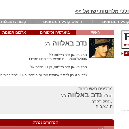
חללי מלחמות ישראל >>
הילת מנחמים
חיפוש קהילת מנחמים
קבורה ואבלות
ראשי
ביוגרפיה וסיפורים
אלבום תמונות
נדב באלווה
ז"ל
-
סמל-ראשון נדב באלווה ז"ל
20/07/2006 - יום חמישי כ"ד תמוז תשס"ו
סמל-ראשון נדב באלווה, בן 21 מכרמיאל.
נדב, חגג רק לפני כשבועיים את יום הולדתו ה-21, למד בבית הספר היסודי "אלון" ו ...[המשך]
מרכינים ראש במות
נדב באלווה
סמ"ר
ז"ל
שנפל בקרב
ת.נ.צ.ב.ה.