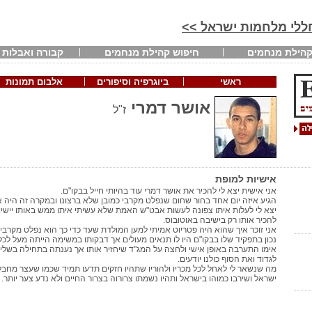
חללי מלחמות ישראל >>
הילת מנחמים
חיפוש קהילת מנחמים
קבורה ואבלות
ראשי
ביוגרפיה וסיפורים
אלבום תמונות
אושר דמרי
ז"ל
אישיות למופת
אני אישית יצא לי להכיר את אושר דמרי עוד בהיותי חייל בבקו"ם.
הגיע איזה יום אחד בחור שחום שנפלט מקרבי כמובן שלא ברצונו ובמקרה זה היה א
יצא לי לעלות איתו צפונה לעשות אבט"ש האמת שלא עשיתי איתו ממש באותו יישיוב 
להכיר אותו רק בישיבה באוטובוס.
אני זוכר איך שהוא היה פטריוט אמיתי למען המולדת שעד כדי כך הוא נפלט מקרבי 
נכון בתפקיד שלו בבקו"ם היו לו תנאים מעולים אך דבקותו במשימה הייתה מעל לכל
אימו התערבה באופן אישי ולחצה על המג"ד שיחזיר אותו אך נענתה בתחילה בשליל
לגדוד ואת הסוף כולנו יודעים.
מה שנשאר לי לאחל לכל מכריו ולהוריו שתהיו חזקים תדעו תמיד שכמו שעצר מחבל 
ישראל ושירבו כמוהו בישראל ותהיו נשמתו צרורוה בצרור החיים ולא נדע צער יותר.