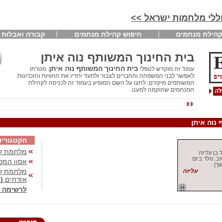
חללי מלחמות ישראל >>
הילת מנחמים
חיפוש קהילת מנחמים
קבורה ואבלות
בית החינוך המשותף נוה איתן
בית החינוך המשותף נוה איתן
עמוד זה מוקדש לנופלי
. מטרתו
לאפשר לבני המשפחה והחברים לצבור ולתעד יחדיו את החוויות והזכרונות
המשותפים מיקירם. לחצו על השם המופיע בעמוד זה לכניסה לקהילת
המנחמים שהוקמה למענו.
 נוה איתן
הקטגוריו
מלחמת לב
 בן עליזה
ב. נולד ביום
אסון המס
שך]
עליזה
מלחמת לבנ
אזרחים
(41)
לרשימה 