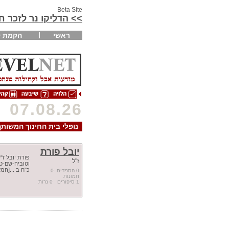
Beta Site
>> הדליקו נר לזכר 
ראשי
הקמת ק
07.08.26
נופלי בית החינוך המשותף
יובל פורת
פורת יובל ז"ל
ז"ל
וטוביה-שם-טו
כ"ח ב ...[המ
0 הספדים 0
תמונות
1 סיפורים 0 נרות