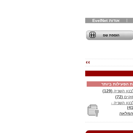
אודות EvelNet
ת הפעילות ביותר
נון השניה
(129)
וקים
(72)
ון השניה -
המלאה