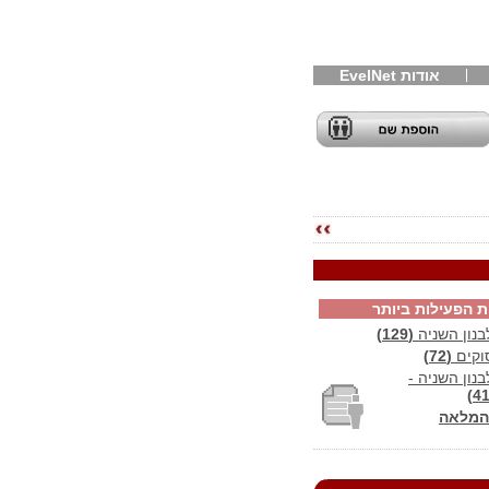
אודות EvelNet
ת הפעילות ביותר
נון השניה
(129)
וקים
(72)
ון השניה -
המלאה