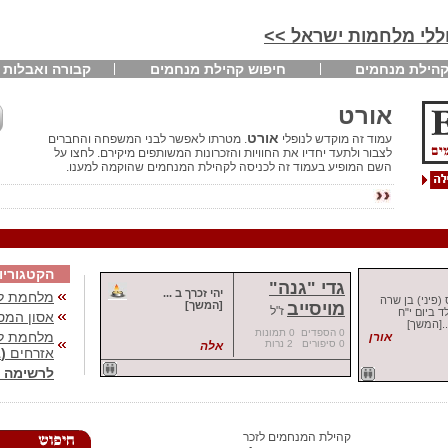
חללי מלחמות ישראל >>
הילת מנחמים
חיפוש קהילת מנחמים
קבורה ואבלות
אורט
אורט
עמוד זה מוקדש לנופלי
. מטרתו לאפשר לבני המשפחה והחברים
לצבור ולתעד יחדיו את החוויות והזכרונות המשותפים מיקירם. לחצו על
השם המופיע בעמוד זה לכניסה לקהילת המנחמים שהוקמה למענו.
הקטגוריו
גדי "גנה"
יהי זכרך ב ...
מלחמת לב
(פיני) בן שרה
מויסייב
[המשך]
ז"ל
לד ביום י"ח
אסון המס
.[המשך]
0 הספדים 0 תמונות
מלחמת לבנ
אורן
0 סיפורים 2 נרות
אלה
אזרחים
(41)
לרשימה 
קהילת המנחמים לזכר