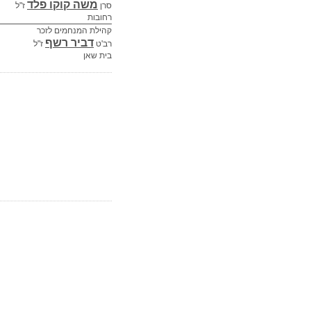
משה קוקו פלד
סרן
ז"ל
רחובות
קהילת המנחמים לזכר
דביר רשף
רב'ט
ז"ל
בית שאן