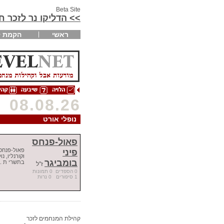
Beta Site
>> הדליקו נר לזכר 
ראשי
הקמת ק
08.08.26
נופלי אורט
פאול-פנחס
פאול-פנחס 
פיני
וקורנליו, נו
בומביגר
בתשרי ת ..
ז"ל
0 הספדים 0 תמונות
1 סיפורים 0 נרות
קהילת המנחמים לזכר