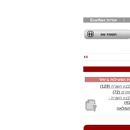
אודות EvelNet
ת הפעילות ביותר
נון השניה
(129)
וקים
(72)
ון השניה -
המלאה