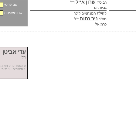
שרון אייל
רב סרן
ז"ל
שם פרטי:
גבעתיים
שם משפחה:
קהילת המנחמים לזכר
ניר נחום
סמ"ר
ז"ל
כרמיאל
עדי אביטן
ז"ל
0 הספדים 0 תמונות
1 סיפורים 1 נרות