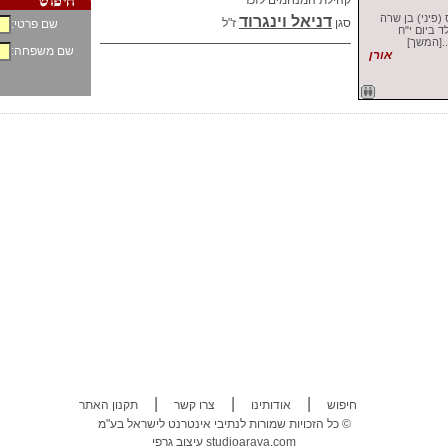
קהילת המנחמים לזכר
(פיני) בן שרה
דניאל וינגרוד
סגן
ז"ל
שם פרטי:
לד ביום י"ח
.[המשך]
שם משפחה:
אורן
|
|
|
חיפוש
אודותינו
צרו קשר
תקנון האתר
כל הזכויות שמורות לנתיבי אינטרנט לישראל בע"מ ©
studioarava.com
עיצוב גרפי