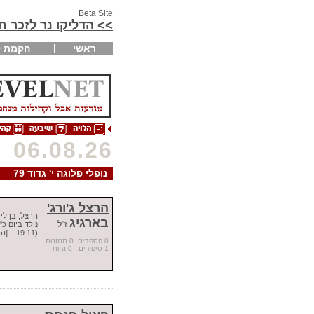
Beta Site
>> הדליקו נר לזכר 
ראשי
הקמת ק
06.08.26
נופלי פלוגה י' גדוד 79
הרצל ג'ורג'
הרצל, בן לי
בארגיג
ז"ל
נולד ביום כ
(19.11 ...[המשך]
0 הספדים 0 תמונות
1 סיפורים 0 נרות