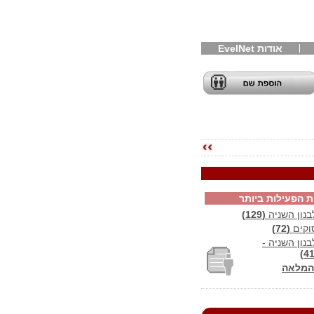
אודות EvelNet
ת הפעילות ביותר
נון השניה
(129)
וקים
(72)
ון השניה -
המלאה