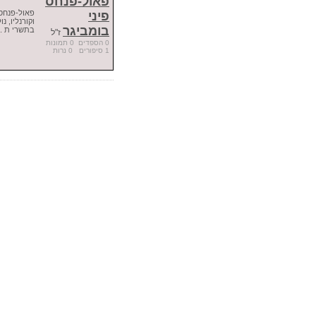
פאול-פנחס
פאול-פנחס 
פיני
וקורנליו, נו
בומביגר
בתשרי ת ..
ז"ל
0 הספדים 0 תמונות
1 סיפורים 0 נרות