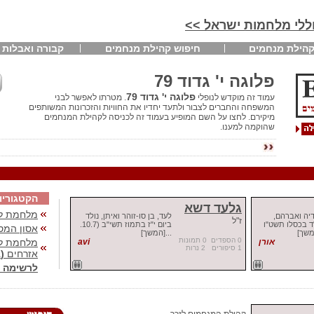
חללי מלחמות ישראל >>
הילת מנחמים
חיפוש קהילת מנחמים
קבורה ואבלות
פלוגה י' גדוד 79
פלוגה י' גדוד 79
עמוד זה מוקדש לנופלי
. מטרתו לאפשר לבני
המשפחה והחברים לצבור ולתעד יחדיו את החוויות והזכרונות המשותפים
מיקירם. לחצו על השם המופיע בעמוד זה לכניסה לקהילת המנחמים
שהוקמה למענו.
הקטגוריו
גלעד דשא
מלחמת לב
דיה ואברהם,
לעד, בן סו-זוהר ואיתן, נולד
ז"ל
"ד בכסלו תשט"ו
ביום י"ז בתמוז תשי"ב (10.7.
אסון המס
...[המשך]
0 הספדים 0 תמונות
אורן
avi
מלחמת לבנ
1 סיפורים 2 נרות
אזרחים
(41)
לרשימה 