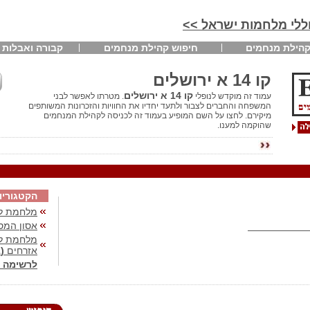
חללי מלחמות ישראל >>
הילת מנחמים
חיפוש קהילת מנחמים
קבורה ואבלות
קו 14 א ירושלים
קו 14 א ירושלים
עמוד זה מוקדש לנופלי
. מטרתו לאפשר לבני
המשפחה והחברים לצבור ולתעד יחדיו את החוויות והזכרונות המשותפים
מיקירם. לחצו על השם המופיע בעמוד זה לכניסה לקהילת המנחמים
שהוקמה למענו.
הקטגוריו
מלחמת לב
אסון המס
מלחמת לבנ
אזרחים
(41)
לרשימה 