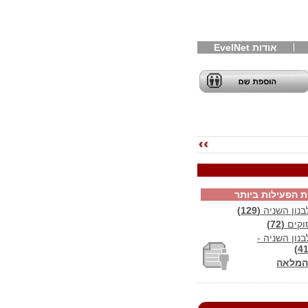
אודות EvelNet
ת הפעילות ביותר
נון השניה
(129)
וקים
(72)
ון השניה -
המלאה