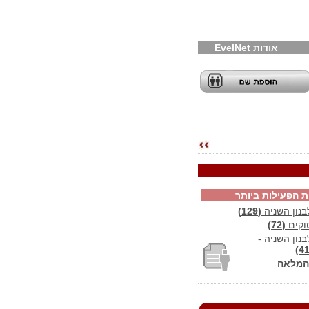
אודות EvelNet
ת הפעילות ביותר
נון השניה
(129)
וקים
(72)
ון השניה -
המלאה