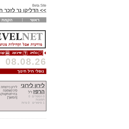
Beta Site
>> הדליקו נר לזכר 
ראשי
הקמת ק
08.08.26
נופלי חיל חינוך
לירון לירוני
לירון נירצחה 
הרפז
סיני(שפונה
ז"ל
0 הספדים 0
[המשך]
תמונות
1 סיפורים 0 נרות