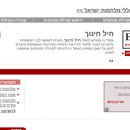
חללי מלחמות ישראל >>
הילת מנחמים
חיפוש קהילת מנחמים
קבורה ואבלות
חיל חינוך
חיל חינוך
עמוד זה מוקדש לנופלי
. מטרתו לאפשר לבני המשפחה
והחברים לצבור ולתעד יחדיו את החוויות והזכרונות המשותפים מיקירם.
לחצו על השם המופיע בעמוד זה לכניסה לקהילת המנחמים שהוקמה
למענו.
הקטגוריו
בישובינו אלי
מלחמת לב
אסון המס
בהיתנתקות)ב2|10|20 ...
מלחמת לבנ
אריק הרפז
אזרחים
(41)
לרשימה 