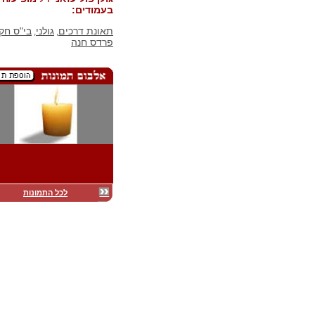
בעמודים:
תאונת דרכים
גולני
בי"ס חק
,
,
פרדס חנה
לכל התמונות