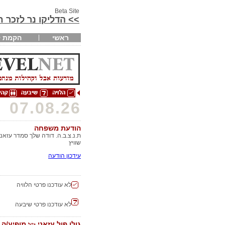
Beta Site
>> הדליקו נר לזכר 
ראשי
הקמת ק
07.08.26
הודעת משפחה
ת.נ.צ.ב.ה. דודה שלך סמדר עזאני 
שוויץ
עידכון הודעה
לא עודכנו פרטי הלוויה
לא עודכנו פרטי שיבעה
גולן פול עזאני
מופיע/ה
ז"ל