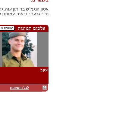
בעמודים:
אסון הנגמ"ש בזייתון עזה
גד
,
סיור גבעתי
גבעתי
עמותת ע
,
,
יעקב
לכל התמונות