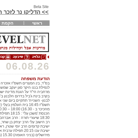
Beta Site
>> הדליקו נר לזכר 
ראשי
הקמת ק
06.08.26
הודעת משפחה
בס"ד, בין המצרים תשס"ז אזכרה
לנפילת בננו היקר סגן יעקב שמשון
מרחביה הי"ד על הגנת מדינת ישר
בקרב בינת ג'ביל בדרום הלבנון ב
לבנון- השנייה' תתקיים ביום שני א
תשס"ז 16:45 בית העלמין בעֵלִ
הכנסת 'משכן עֵלִי' 
18:30 שיעורי תורה : הרב אברהם
רב הישוב עֵלִי הרב יצחק בן שחר,
ישיבת קדומים הרב יוסי שטרן, רא
ישיבת עכו 20:15 תפילת ערב
מירושלים (