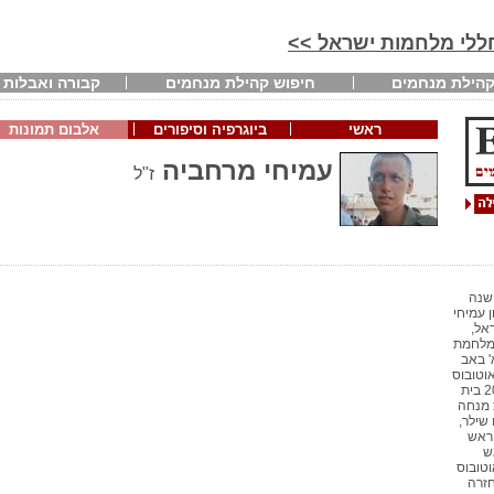
חללי מלחמות ישראל >>
הילת מנחמים
חיפוש קהילת מנחמים
קבורה ואבלות
ראשי
ביוגרפיה וסיפורים
אלבום תמונות
עמיחי מרחביה
ז"ל
 שנה
 עמיחי
אל,
'מלחמת
' באב
י (אוטובוס
מהכיכר ב - 16.30) 18:00 – 20:30 בית
: 18:15 תפילת מנחה
 שילר,
 ראש
ש
ית אוטובוס
בניני האומה) 15.30 (חזרה