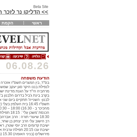
Beta Site
>> הדליקו נר לזכר 
ראשי
הקמת ק
06.08.26
הודעת משפחה
בס"ד, בין המצרים תשס"ז אזכרה
לנפילת בננו היקר סגן יעקב שמשון
מרחביה הי"ד על הגנת מדינת ישר
בקרב בינת ג'ביל בדרום הלבנון ב
לבנון- השנייה' תתקיים ביום שני א
תשס"ז 16:45 בית העלמין בעֵלִ
הכנסת 'משכן עֵלִי' 
18:30 שיעורי תורה : הרב אברהם
רב הישוב עֵלִי הרב יצחק בן שחר,
ישיבת קדומים הרב יוסי שטרן, רא
ישיבת עכו 20:15 תפילת ערב
מירושלים (