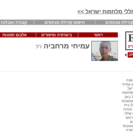
חללי מלחמות ישראל >>
הילת מנחמים
חיפוש קהילת מנחמים
קבורה ואבלות
ראשי
ביוגרפיה וסיפורים
אלבום תמונות
עמיחי מרחביה
ז"ל
 שנה
 עמיחי
אל,
'מלחמת
' באב
י (אוטובוס
מהכיכר ב - 16.30) 18:00 – 20:30 בית
: 18:15 תפילת מנחה
 שילר,
 ראש
ש
ית אוטובוס
בניני האומה) 15.30 (חזרה